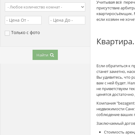
Учитывая всё переч
присутствие арбитр
квартиросъёмщик. М
если хозяин не хоче
Только с фото
Квартира.
Найти
Если обратиться к 
станет заметно, на
Вы удивитесь, что 
вам с ней будет. Н
не приветствуем тек
ценятся достаточно 
Компания "bezagent
недвижимости Санкт
соблюдение ваших гр
Заключаемый догово
Стоимость арен