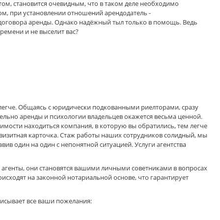
том, становится очевидным, что в таком деле необходимо
ом, при установлении отношений арендодатель -
договора аренды. Однако надёжный тыл только в помощь. Ведь
времени и не выселит вас?
о легче. Общаясь с юридически подкованными риелторами, сразу
тельно аренды и психологии владельцев окажется весьма ценной.
имости находиться компания, в которую вы обратились, тем легче
а визитная карточка. Стаж работы наших сотрудников солидный, мы
авив один на один с непонятной ситуацией. Услуги агентства
о агенты, они становятся вашими личными советниками в вопросах
исходят на законной нотариальной основе, что гарантирует
писывает все ваши пожелания: