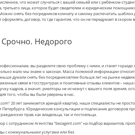
исленное, что может случиться с вашей семьёй или с ребёнком-студен
а, третьего лица, которое будет свидетелем и юридическим помощник
ожно снять без посредников комнату и самому распечатать шаблон 
т оформлять договор, то где гарантия, что он не передумает в скором 
 Срочно. Недорого
профессионалам, вы разделите свою проблему с ними, и станет горазд
сколько мало мы знаем о законах. Масса полезной информации относи
раньше думали снять без посредников.Чем больше лет на рынке недвиж
алаженные связи в госструктурах и позитивные отзывы клиентов – наш
учку кадров, а значит, риелторы не исчезнут с вашего поля зрения, ост
для того, чтобы вы были уверены в нас.
.com" 20 лет занимается арендой квартир, наши специалисты не прост
-Петербурга. Юридические консультации и подписание договоров про
ажданских прав, как владельца, так и постояльца.
р с сотрудником Агентства "bezagent.com" на подбор вариантов, про
ды с коммунальными услугами или без